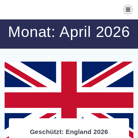
Zum
Inhalt
springen
Monat:
April 2026
Geschützt: England 2026