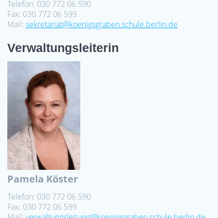
Telefon: 030 772 06 590
Fax: 030 772 06 599
Mail:
sekretariat@koenigsgraben.schule.berlin.de
Verwaltungsleiterin
Pamela Köster
Telefon: 030 772 06 590
Fax: 030 772 06 599
Mail:
verwaltungsleitung@koenigsgraben.schule.berlin.de