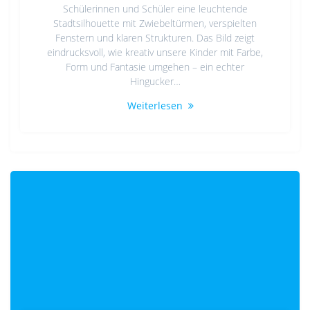
Schülerinnen und Schüler eine leuchtende
Stadtsilhouette mit Zwiebeltürmen, verspielten
Fenstern und klaren Strukturen. Das Bild zeigt
eindrucksvoll, wie kreativ unsere Kinder mit Farbe,
Form und Fantasie umgehen – ein echter
Hingucker…
Weiterlesen