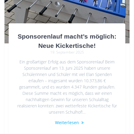
Sponsorenlauf macht’s möglich:
Neue Kickertische!
19. September 2025
Ein großartiger Erfolg aus dem Sponsorenlauf Beim
Sponsorenlauf am 13. Juni 2025 haben unsere
Schülerinnen und Schüler mit viel Elan Spenden
erlaufen – insgesamt wurden 10.373,86 €
gesammelt, und es wurden 4.347 Runden gelaufen.
Diese Summe macht es möglich, dass wir einen
nachhaltigen Gewinn für unseren Schulalltag
realisieren konnten: zwei wetterfeste Kickertische für
unseren Schulhof!…
Weiterlesen