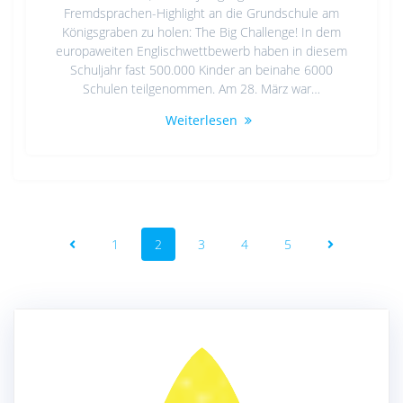
Fremdsprachen-Highlight an die Grundschule am
Königsgraben zu holen: The Big Challenge! In dem
europaweiten Englischwettbewerb haben in diesem
Schuljahr fast 500.000 Kinder an beinahe 6000
Schulen teilgenommen. Am 28. März war…
Weiterlesen
Beitragsnavigation
Seite
Seite
Seite
Seite
Seite
1
2
3
4
5