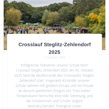
Crosslauf Steglitz-Zehlendorf
2025
7. Oktober 2025
Erfolgreiche Teilnahme unserer Schule beim
Crosslauf Steglitz-Zehlendorf 2025 Am 06. Oktober
2025 fand die Bezirksrunde des Crosslaufes Steglitz-
Zehlendorf statt. Insgesamt 43 Kinder unserer
Schule nahmen mit großem Einsatz und viel Freude
an diesem sportlichen Ereignis teil. Trotz kühler
Temperaturen herrschte eine tolle Stimmung, und
die Schülerinnen und Schüler zeigten
beeindruckenden Teamgeist sowie