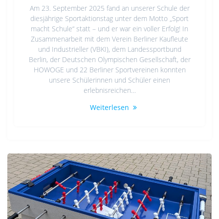
Am 23. September 2025 fand an unserer Schule der
diesjährige Sportaktionstag unter dem Motto „Sport
macht Schule“ statt – und er war ein voller Erfolg! In
Zusammenarbeit mit dem Verein Berliner Kaufleute
und Industrieller (VBKI), dem Landessportbund
Berlin, der Deutschen Olympischen Gesellschaft, der
HOWOGE und 22 Berliner Sportvereinen konnten
unsere Schülerinnen und Schüler einen
erlebnisreichen…
Weiterlesen