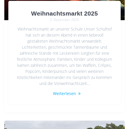
Weihnachtsmarkt 2025
2. Dezember 2025
Weihnachtsmarkt an unserer Schule Unser Schulhof
hat sich an diesem Abend in einen liebevoll
gestalteten Weihnachtsmarkt verwandelt:
Lichterketten, geschmückte Tannenbäume und
zahlreiche Stände mit Leckereien sorgten für eine
festliche Atmosphäre. Familien, Kinder und Kollegium
kamen zahlreich zusammen, um bei Waffeln, Crêpes,
Popcorn, Kinderpunsch und vielen weiteren
Köstlichkeiten miteinander ins Gespräch zu kommen
und die Vorweihnachtszeit…
Weiterlesen