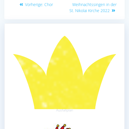
Vorheriger
Beitrag
Vorherige:
Chor
Weihnachtssingen in der
Beitrag:
St. Nikolai Kirche 2022
Ausfallplan